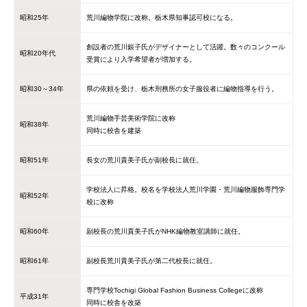
昭和25年
荒川編物学院に改称。栃木県知事認可校になる。
創設者の荒川銀子氏がデザイナーとして活躍。数々のコンクール
昭和20年代
受賞により入学希望者が増加する。
昭和30～34年
県の依頼を受け、栃木刑務所の女子服役者に編物指導を行う。
荒川編物手芸美術学院に改称
昭和38年
同時に校舎を建築
昭和51年
長女の荒川貴美子氏が副校長に就任。
学校法人に昇格。校名を学校法人荒川学園・荒川編物服飾専門学
昭和52年
校に改称
昭和60年
副校長の荒川貴美子氏がNHK編物教室講師に就任。
昭和61年
副校長荒川貴美子氏が第二代校長に就任。
専門学校Tochigi Global Fashion Business Collegeに改称
平成31年
同時に校舎を改築