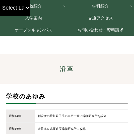
学校紹介
学科紹介
入学案内
交通アクセス
オープンキャンパス
お問い合わせ・資料請求
沿革
学校のあゆみ
昭和14年
創設者の荒川銀子氏の自宅一室に編物研究所を設立
昭和16年
大日本Ｓ式高速度編物研究所に改称